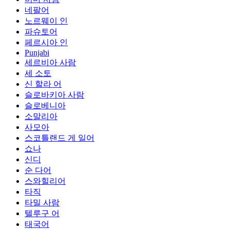
네팔어
노르웨이 인
파슈토어
페르시아 인
Punjabi
세르비아 사람
세 소토
신 할라 어
슬로바키아 사람
슬로베니아
소말리아
사모아
스코틀랜드 게 일어
쇼나
신디
순 다어
스와힐리어
타직
타밀 사람
텔루구 어
태국어