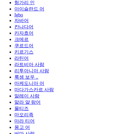
헝가리 인
아이슬란드 어
Igbo
자바어
칸나다어
카자흐어
크메르
쿠르드어
키르기스
라틴어
라트비아 사람
리투아니아 사람
룩셈 보우 ..
마케도니아 어
마다가스카르 사람
말레이 사람
말라 얄 람어
몰티즈
마오리족
마라 티어
몽고 어
버마 사람