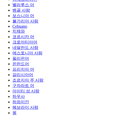
벨라루스 어
벵골 사람
보스니아 어
불가리아 사람
Cebuano
치체와
코르시카 어
크로아티아어
네덜란드 사람
에스토니아 사람
필리핀어
핀란드어
프리지아 어
갈리시아어
조르지아 주 사람
구자라트 어
아이티 섬 사람
하우사
하와이안
헤브라이 사람
몽