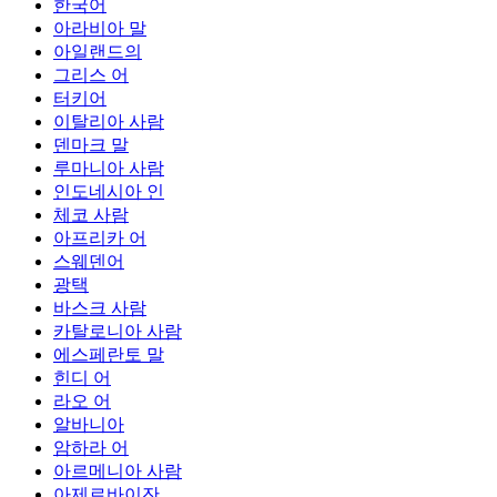
한국어
아라비아 말
아일랜드의
그리스 어
터키어
이탈리아 사람
덴마크 말
루마니아 사람
인도네시아 인
체코 사람
아프리카 어
스웨덴어
광택
바스크 사람
카탈로니아 사람
에스페란토 말
힌디 어
라오 어
알바니아
암하라 어
아르메니아 사람
아제르바이잔